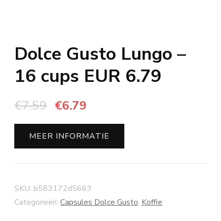
Dolce Gusto Lungo –
16 cups EUR 6.79
Oorspronkelijke
Huidige
€
7.59
€
6.79
prijs
prijs
was:
is:
MEER INFORMATIE
€7.59.
€6.79.
SKU:
b583172d5663
Categorieën:
Capsules Dolce Gusto
,
Koffie