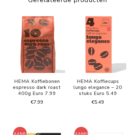
Gerelateerde producten
HEMA Koffiebonen
HEMA Koffiecups
espresso dark roast
lungo elegance – 20
400g Euro 7.99
stuks Euro 5.49
€
7.99
€
5.49
AANBIEDING!
AANBIEDING!