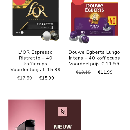
L'OR Espresso
Douwe Egberts Lungo
Ristretto – 40
Intens – 40 koffiecups
koffiecups
Voordeelprijs € 11.99
Voordeelprijs € 15.99
Oorspronkelijke
Huidig
€
13.19
€
11.99
Oorspronkelijke
Huidige
€
17.59
€
15.99
prijs
prijs
prijs
prijs
was:
is:
was:
is:
€13.19.
€11.99
€17.59.
€15.99.