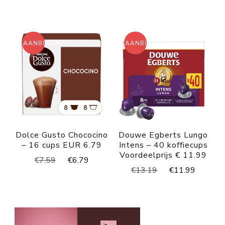
AANBIEDING!
AANBIEDING!
Dolce Gusto Chococino
Douwe Egberts Lungo
– 16 cups EUR 6.79
Intens – 40 koffiecups
Voordeelprijs € 11.99
Oorspronkelijke
Huidige
€
7.59
€
6.79
Oorspronkelijke
Huidig
€
13.19
€
11.99
prijs
prijs
prijs
prijs
was:
is:
was:
is:
€7.59.
€6.79.
€13.19.
€11.99