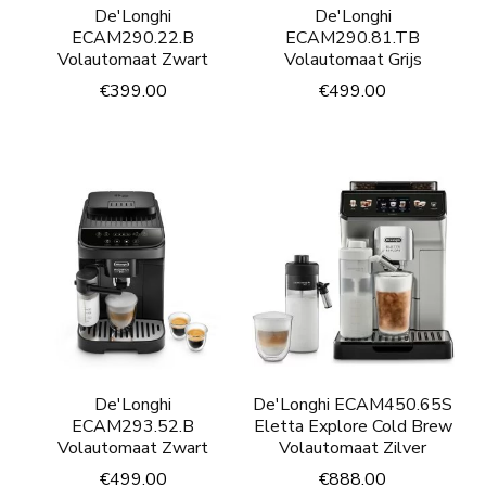
De'Longhi
De'Longhi
ECAM290.22.B
ECAM290.81.TB
Volautomaat Zwart
Volautomaat Grijs
€
399.00
€
499.00
De'Longhi
De'Longhi ECAM450.65S
ECAM293.52.B
Eletta Explore Cold Brew
Volautomaat Zwart
Volautomaat Zilver
€
499.00
€
888.00