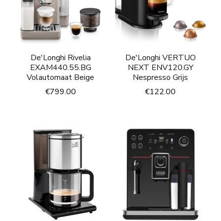
De'Longhi Rivelia
De'Longhi VERTUO
EXAM440.55.BG
NEXT ENV120.GY
Volautomaat Beige
Nespresso Grijs
€
799.00
€
122.00