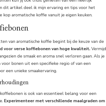
nten kun jij ook thuis genieten van een heerlijk
n dit artikel deel ik mijn ervaring en tips voor het
e kop aromatische koffie vanuit je eigen keuken.
ffiebonen
tten van aromatische koffie begint bij de keuze van de
ijd voor verse koffiebonen van hoge kwaliteit.
Vermij
angezien de smaak en aroma snel verloren gaan. Als je
 voor bonen uit een specifieke regio of van een
voor een unieke smaakervaring.
erhoudingen
offiebonen is ook van essentieel belang voor een
ie.
Experimenteer met verschillende maalgraden om