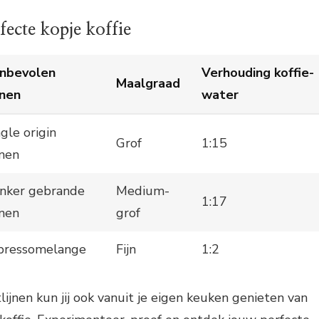
ecte kopje koffie
nbevolen
Verhouding koffie-
Maalgraad
nen
water
gle origin
Grof
1:15
nen
nker gebrande
Medium-
1:17
nen
grof
pressomelange
Fijn
1:2
lijnen kun jij ook vanuit je eigen keuken genieten van