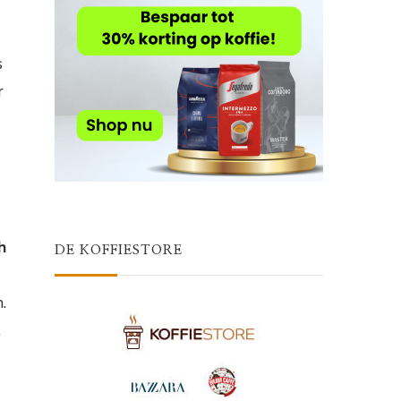
s
r
h
DE KOFFIESTORE
.
.