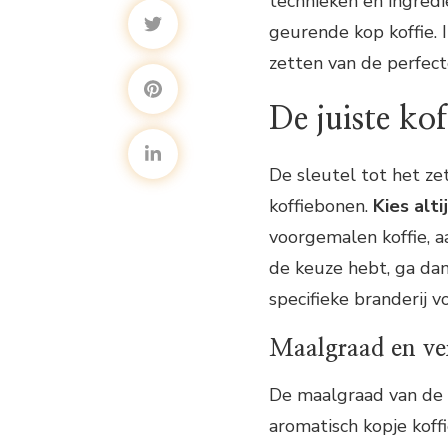
technieken en ingredië
geurende kop koffie. I
zetten van de perfect
De juiste ko
De sleutel tot het ze
koffiebonen.
Kies alt
voorgemalen koffie, a
de keuze hebt, ga dan
specifieke branderij 
Maalgraad en v
De maalgraad van de k
aromatisch kopje koff