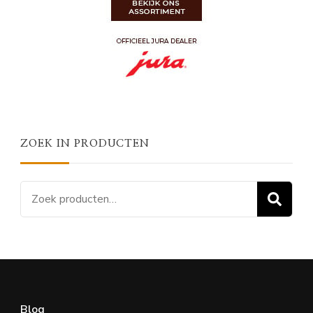
ZOEK IN PRODUCTEN
Zoeken
Z
naar:
Blog