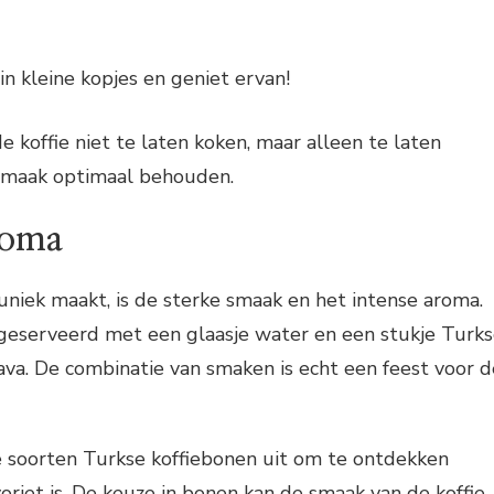
in kleine kopjes en geniet ervan!
e koffie niet te laten koken, maar alleen te laten
 smaak optimaal behouden.
roma
uniek maakt, is de sterke smaak en het intense aroma.
 geserveerd met een glaasje water en een stukje Turk
lava. De combinatie van smaken is echt een feest voor d
e soorten Turkse koffiebonen uit om te ontdekken
riet is. De keuze in bonen kan de smaak van de koffie