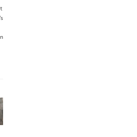
t
’s
en