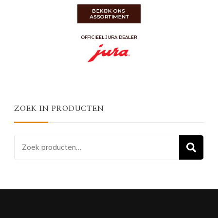
ZOEK IN PRODUCTEN
Zoeken
Z
naar: