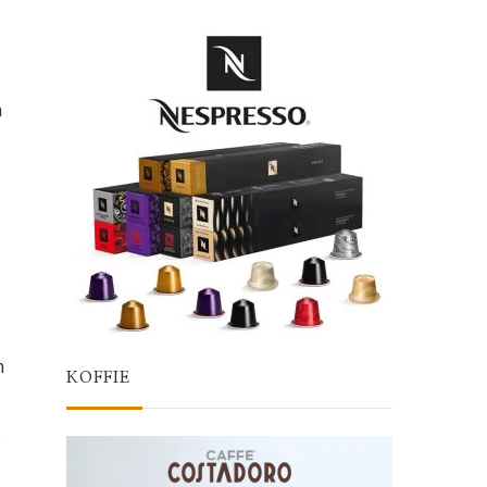
n
n
KOFFIE
e