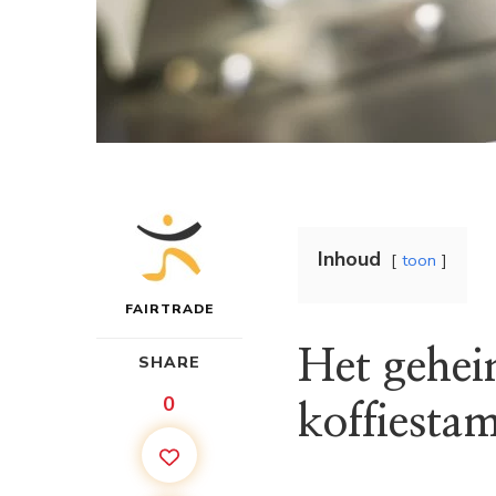
Inhoud
toon
FAIRTRADE
Het gehei
SHARE
0
koffiesta