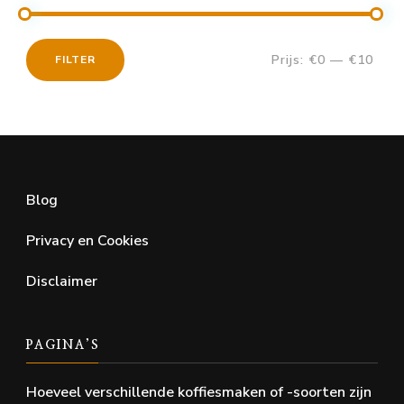
Prijs:
€0
—
€10
FILTER
Min.
Max.
prijs
prijs
Blog
Privacy en Cookies
Disclaimer
PAGINA’S
Hoeveel verschillende koffiesmaken of -soorten zijn