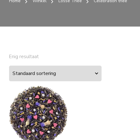
Home
Winkel
Losse Thee
Celebration thee
Enig resultaat