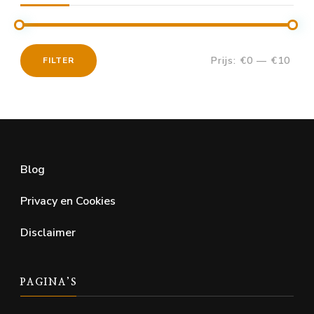
Prijs:
€0
—
€10
FILTER
Min.
Max.
prijs
prijs
Blog
Privacy en Cookies
Disclaimer
PAGINA’S