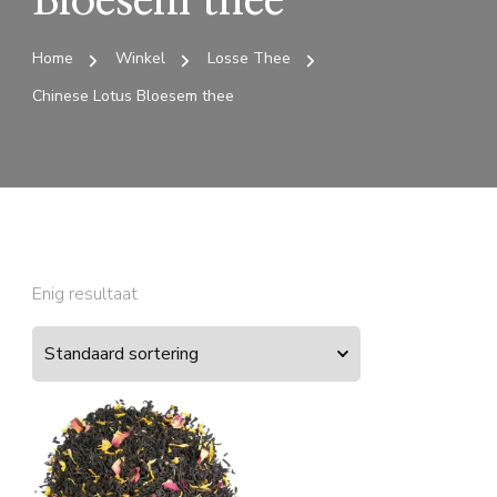
Bloesem thee
Home
Winkel
Losse Thee
Chinese Lotus Bloesem thee
Enig resultaat