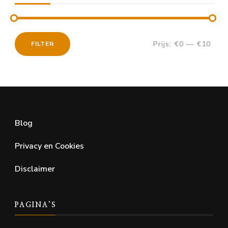
Prijs:
€0
—
€10
FILTER
Min.
Max.
prijs
prijs
Blog
Privacy en Cookies
Disclaimer
PAGINA’S