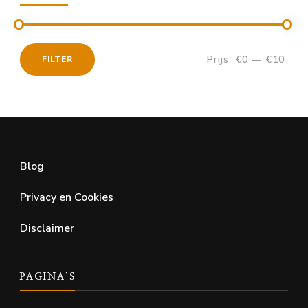
Prijs:
€0
—
€10
FILTER
Min.
Max.
prijs
prijs
Blog
Privacy en Cookies
Disclaimer
PAGINA’S