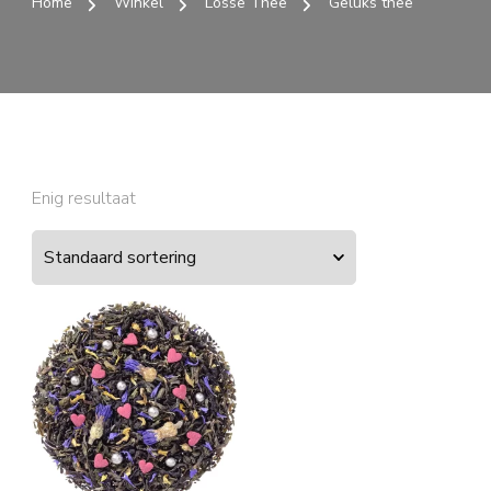
Home
Winkel
Losse Thee
Geluks thee
Enig resultaat