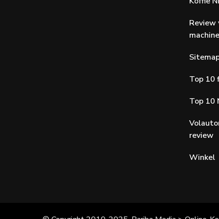
Koffie 
Review 
machin
Sitema
Top 10 f
Top 10 
Volauto
review
Winkel