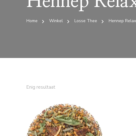
Hennep Relax
Home
Winkel
Losse Thee
Hennep Relax
Enig resultaat