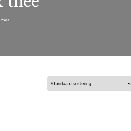
 thee
 thee