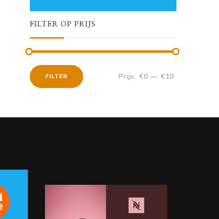
FILTER OP PRIJS
Prijs:
€0
—
€10
FILTER
Min.
Max.
prijs
prijs