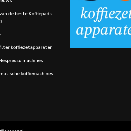
Nieuws
van de beste Koffiepads
es
p
ilter koffiezetapparaten
Nespresso machines
matische koffiemachines