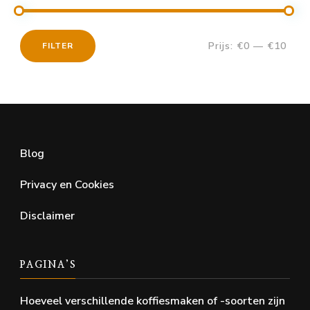
Prijs:
€0
—
€10
FILTER
Min.
Max.
prijs
prijs
Blog
Privacy en Cookies
Disclaimer
PAGINA’S
Hoeveel verschillende koffiesmaken of -soorten zijn