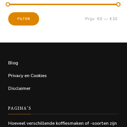
Prijs:
€0
—
€10
FILTER
Min.
Max.
prijs
prijs
Blog
Privacy en Cookies
Disclaimer
PAGINA’S
Hoeveel verschillende koffiesmaken of -soorten zijn