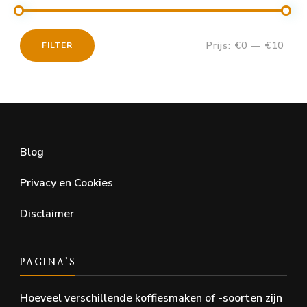
Prijs:
€0
—
€10
FILTER
Min.
Max.
prijs
prijs
Blog
Privacy en Cookies
Disclaimer
PAGINA’S
Hoeveel verschillende koffiesmaken of -soorten zijn