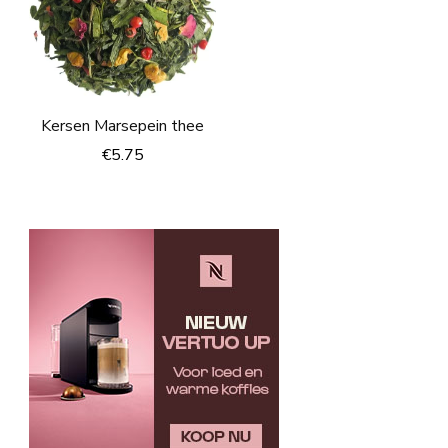
Kersen Marsepein thee
€
5.75