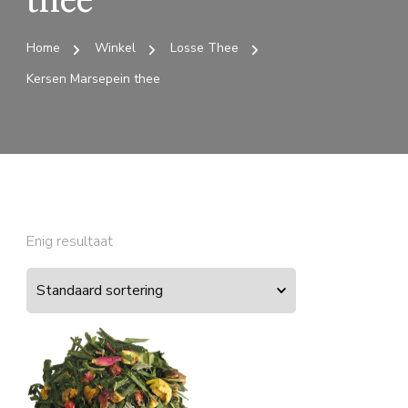
thee
Home
Winkel
Losse Thee
Kersen Marsepein thee
Enig resultaat