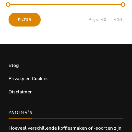
Prijs:
€0
—
€10
FILTER
Min.
Max.
prijs
prijs
Blog
Privacy en Cookies
Disclaimer
PAGINA’S
Hoeveel verschillende koffiesmaken of -soorten zijn