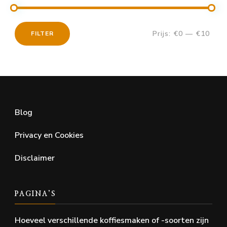
Prijs:
€0
—
€10
FILTER
Min.
Max.
prijs
prijs
Blog
Privacy en Cookies
Disclaimer
PAGINA’S
Hoeveel verschillende koffiesmaken of -soorten zijn