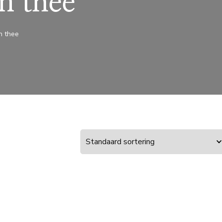
n thee
n thee