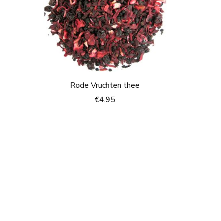
Rode Vruchten thee
€
4.95