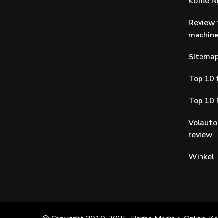
Koffie 
Review 
machin
Sitema
Top 10 f
Top 10 
Volauto
review
Winkel