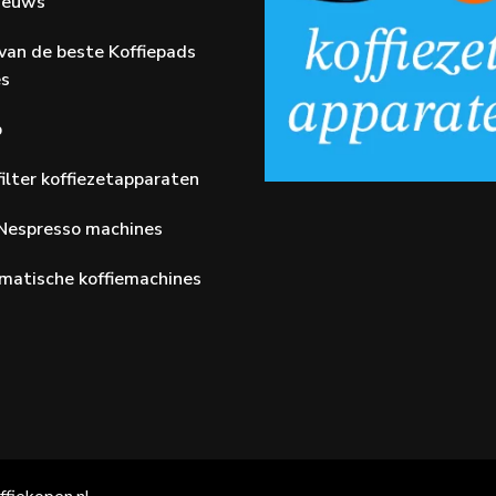
Nieuws
van de beste Koffiepads
es
p
ilter koffiezetapparaten
Nespresso machines
matische koffiemachines