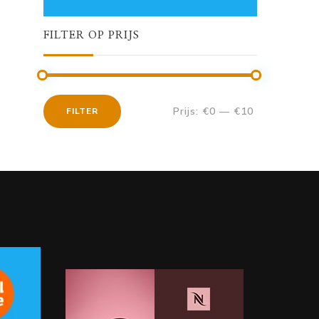
FILTER OP PRIJS
Prijs:
€0
—
€10
FILTER
Min.
Max.
prijs
prijs