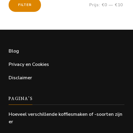
Prijs:
€0
—
€10
FILTER
Min.
Max.
prijs
prijs
Blog
Privacy en Cookies
Disclaimer
PAGINA’S
Hoeveel verschillende koffiesmaken of -soorten zijn
er