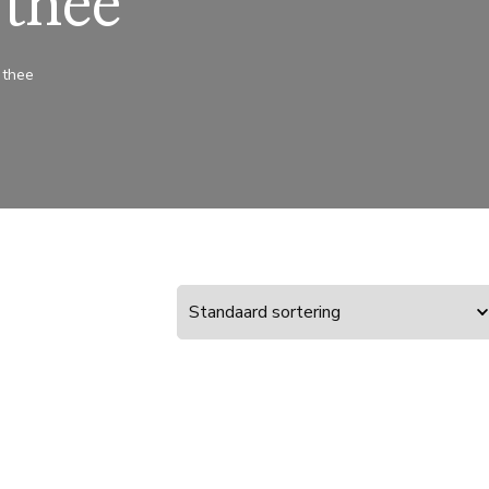
thee
 thee