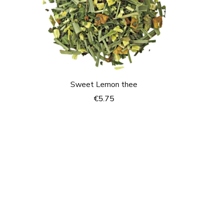
Sweet Lemon thee
€
5.75