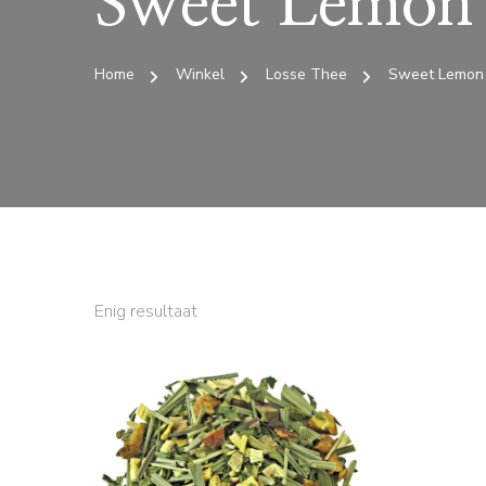
Sweet Lemon 
Home
Winkel
Losse Thee
Sweet Lemon
Enig resultaat