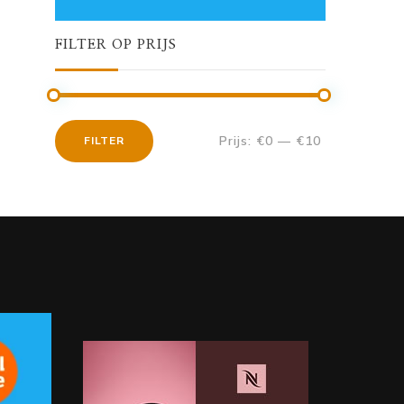
FILTER OP PRIJS
Prijs:
€0
—
€10
FILTER
Min.
Max.
prijs
prijs