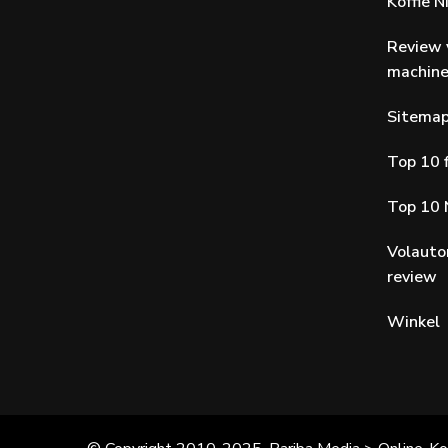
Koffie 
Review 
machin
Sitema
Top 10 f
Top 10 
Volauto
review
Winkel