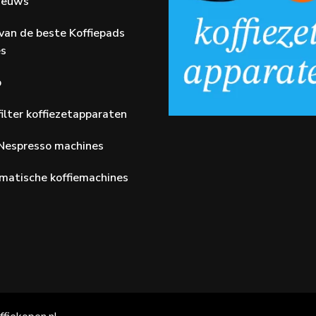
Nieuws
van de beste Koffiepads
es
p
ilter koffiezetapparaten
Nespresso machines
matische koffiemachines