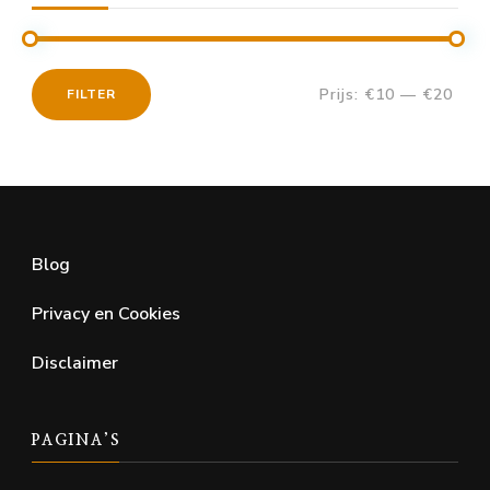
Prijs:
€10
—
€20
FILTER
Min.
Max.
prijs
prijs
Blog
Privacy en Cookies
Disclaimer
PAGINA’S