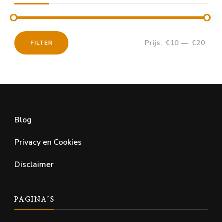
Prijs:
€10
—
€20
FILTER
Min.
Max.
prijs
prijs
Blog
Privacy en Cookies
Disclaimer
PAGINA’S