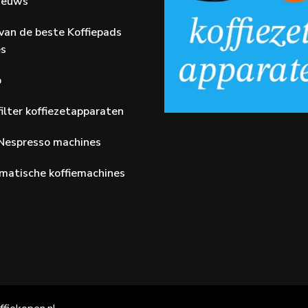
Nieuws
van de beste Koffiepads
es
p
ilter koffiezetapparaten
Nespresso machines
matische koffiemachines