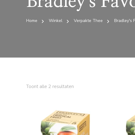
Bradley's Favo
Home
Winkel
Verpakte Thee
Bradley's F
Toont alle 2 resultaten