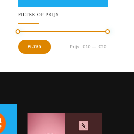
FILTER OP PRIJS
Prijs:
€10
—
€20
FILTER
Min.
Max.
prijs
prijs