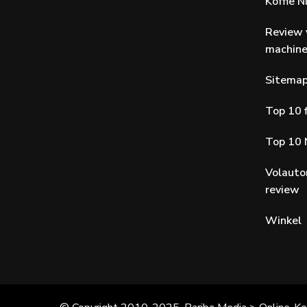
Koffie 
Review 
machin
Sitema
Top 10 f
Top 10 
Volauto
review
Winkel