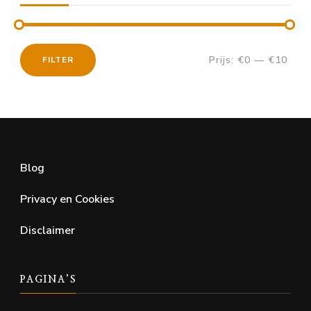
Prijs:
€0
—
€10
FILTER
Min.
Max.
prijs
prijs
Blog
Privacy en Cookies
Disclaimer
PAGINA’S