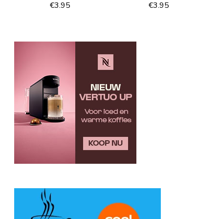
€
3.95
€
3.95