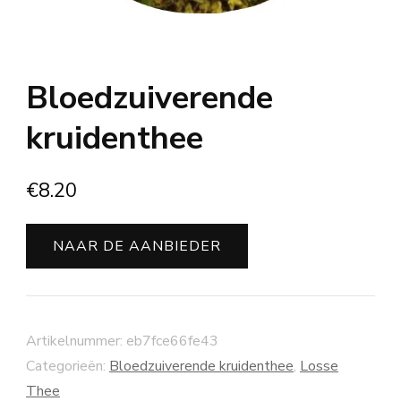
Bloedzuiverende
kruidenthee
€
8.20
NAAR DE AANBIEDER
Artikelnummer:
eb7fce66fe43
Categorieën:
Bloedzuiverende kruidenthee
,
Losse
Thee