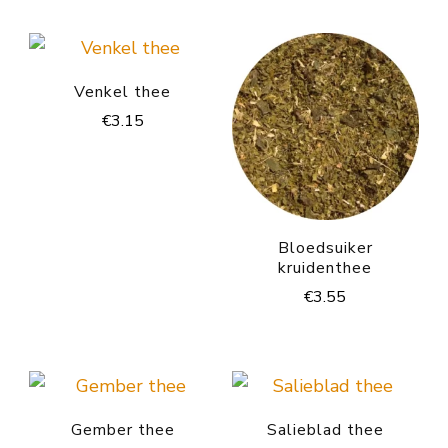
Venkel thee
€
3.15
Bloedsuiker
kruidenthee
€
3.55
Gember thee
Salieblad thee