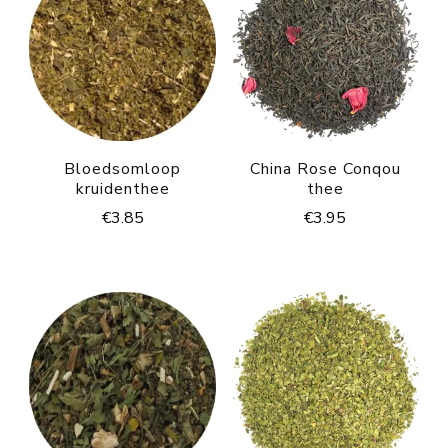
Bloedsomloop
China Rose Conqou
kruidenthee
thee
€
3.85
€
3.95