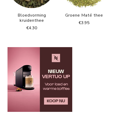
Bloedvorming
Groene Maté thee
kruidenthee
€
3.95
€
4.30