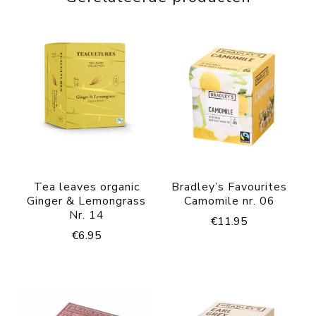
Tea leaves organic
Bradley’s Favourites
Ginger & Lemongrass
Camomile nr. 06
Nr. 14
€
11.95
€
6.95