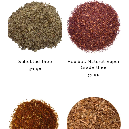
Salieblad thee
Rooibos Naturel Super
Grade thee
€
3.95
€
3.95