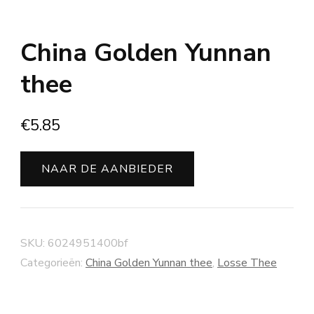
China Golden Yunnan
thee
€
5.85
NAAR DE AANBIEDER
SKU:
6024951400bf
Categorieën:
China Golden Yunnan thee
,
Losse Thee