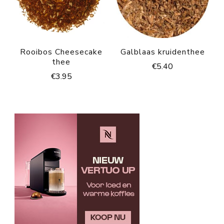
Rooibos Cheesecake
Galblaas kruidenthee
thee
€
5.40
€
3.95