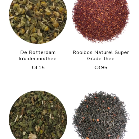
De Rotterdam
Rooibos Naturel Super
kruidenmixthee
Grade thee
€
4.15
€
3.95