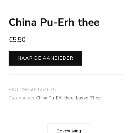
China Pu-Erh thee
€
5.50
NAAR DE AANBIEDER
SKU:
296502854675
Categorieën:
China Pu-Erh thee
,
Losse Thee
Beschrijving