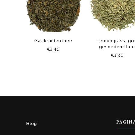
Gal kruidenthee
Lemongrass, gr
gesneden the
€
3.40
€
3.90
Blog
PAGIN