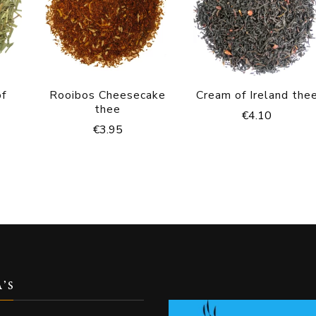
of
Rooibos Cheesecake
Cream of Ireland the
e
thee
€
4.10
€
3.95
A’S