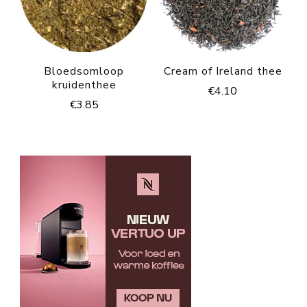
Bloedsomloop
Cream of Ireland thee
kruidenthee
€
4.10
€
3.85