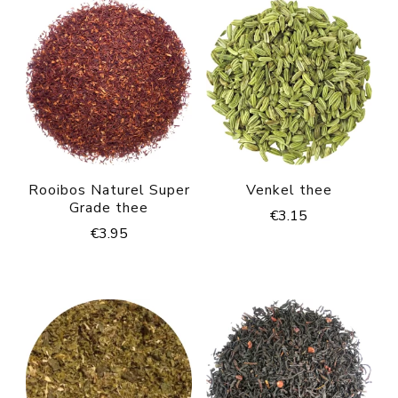
Rooibos Naturel Super
Venkel thee
Grade thee
€
3.15
€
3.95