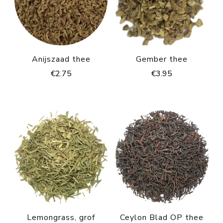
Anijszaad thee
Gember thee
€
2.75
€
3.95
Lemongrass, grof
Ceylon Blad OP thee