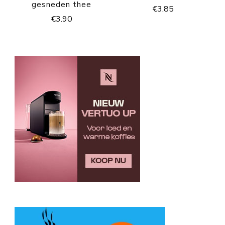
gesneden thee
€
3.85
€
3.90