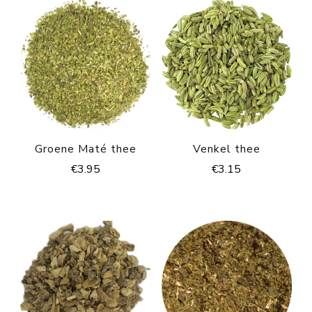
Groene Maté thee
Venkel thee
€
3.95
€
3.15