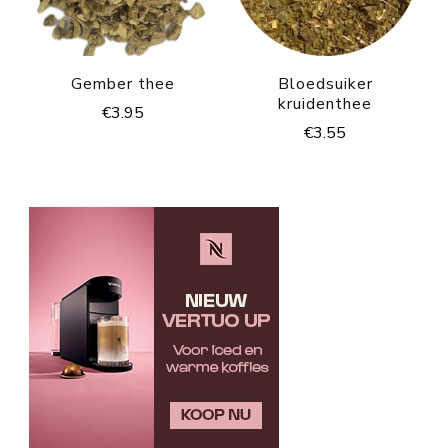
Gember thee
Bloedsuiker
kruidenthee
€
3.95
€
3.55