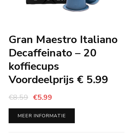
Gran Maestro Italiano
Decaffeinato – 20
koffiecups
Voordeelprijs € 5.99
Oorspronkelijke
Huidige
€
8.59
€
5.99
prijs
prijs
was:
is:
MEER INFORMATIE
€8.59.
€5.99.