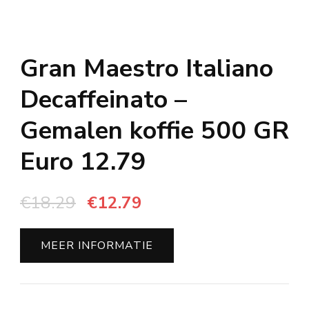
Gran Maestro Italiano
Decaffeinato –
Gemalen koffie 500 GR
Euro 12.79
Oorspronkelijke
Huidige
€
18.29
€
12.79
prijs
prijs
was:
is:
MEER INFORMATIE
€18.29.
€12.79.