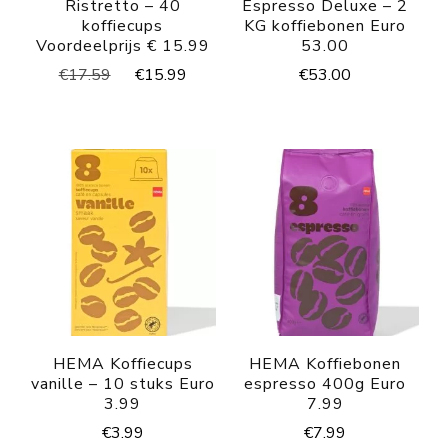
Ristretto – 40
Espresso Deluxe – 2
koffiecups
KG koffiebonen Euro
Voordeelprijs € 15.99
53.00
Oorspronkelijke
Huidige
€
53.00
€
17.59
€
15.99
prijs
prijs
was:
is:
€17.59.
€15.99.
HEMA Koffiecups
HEMA Koffiebonen
vanille – 10 stuks Euro
espresso 400g Euro
3.99
7.99
€
3.99
€
7.99