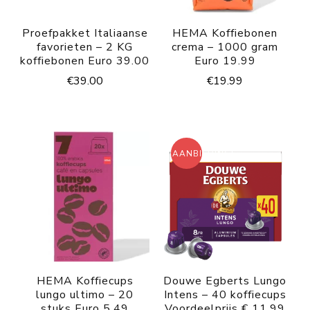
Proefpakket Italiaanse
HEMA Koffiebonen
favorieten – 2 KG
crema – 1000 gram
koffiebonen Euro 39.00
Euro 19.99
€
39.00
€
19.99
AANBIEDING!
HEMA Koffiecups
Douwe Egberts Lungo
lungo ultimo – 20
Intens – 40 koffiecups
stuks Euro 5.49
Voordeelprijs € 11.99