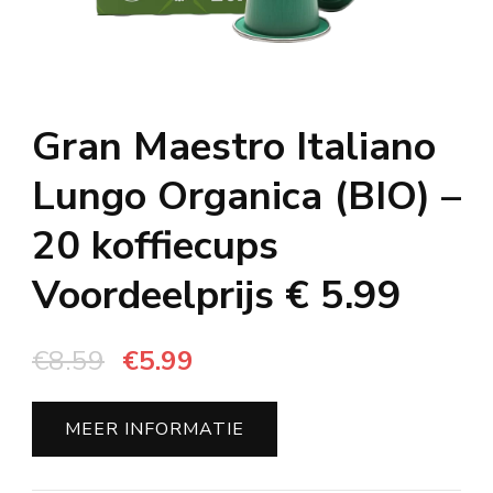
Gran Maestro Italiano
Lungo Organica (BIO) –
20 koffiecups
Voordeelprijs € 5.99
Oorspronkelijke
Huidige
€
8.59
€
5.99
prijs
prijs
was:
is:
MEER INFORMATIE
€8.59.
€5.99.