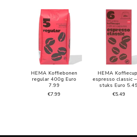
HEMA Koffiebonen
HEMA Koffiecu
regular 400g Euro
espresso classic 
7.99
stuks Euro 5.4
€
7.99
€
5.49