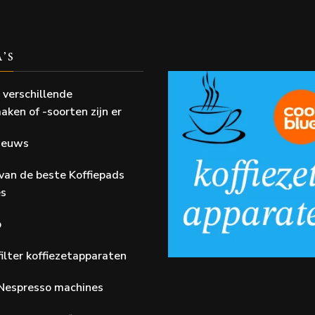
A’S
 verschillende
aken of -soorten zijn er
Nieuws
van de beste Koffiepads
es
p
ilter koffiezetapparaten
Nespresso machines