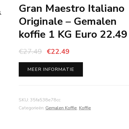
Gran Maestro Italiano
Originale – Gemalen
koffie 1 KG Euro 22.49
Oorspronkelijke
Huidige
€
27.49
€
22.49
prijs
prijs
was:
is:
MEER INFORMATIE
€27.49.
€22.49.
SKU:
35fa538e78cc
Categorieën:
Gemalen Koffie
,
Koffie