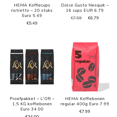
HEMA Koffiecups
Dolce Gusto Nesquik –
ristretto – 20 stuks
16 cups EUR 6.79
Euro 5.49
Oorspronkelijke
Huidige
€
7.59
€
6.79
€
5.49
prijs
prijs
was:
is:
€7.59.
€6.79.
Proefpakket – L'OR –
HEMA Koffiebonen
1,5 KG koffiebonen
regular 400g Euro 7.99
Euro 34.00
€
7.99
€
34.00