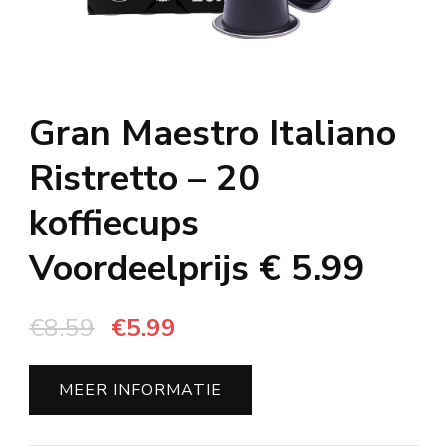
Gran Maestro Italiano
Ristretto – 20
koffiecups
Voordeelprijs € 5.99
Oorspronkelijke
Huidige
€
8.59
€
5.99
prijs
prijs
was:
is:
MEER INFORMATIE
€8.59.
€5.99.