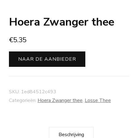
Hoera Zwanger thee
€
5.35
NAAR DE AANBIEDER
SKU:
1ed84512c493
Categorieën:
Hoera Zwanger thee
,
Losse Thee
Beschrijving