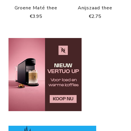
Groene Maté thee
Anijszaad thee
€
3.95
€
2.75