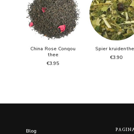
China Rose Conqou
Spier kruidenth
thee
€
3.90
€
3.95
Blog
PAGIN