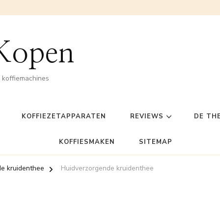
 Kopen
n koffiemachines
KOFFIEZETAPPARATEN
REVIEWS
DE TH
KOFFIESMAKEN
SITEMAP
e kruidenthee
Huidverzorgende kruidenthee