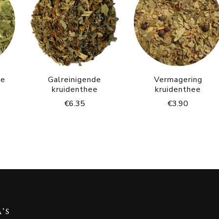
ee
Galreinigende
Vermagering
kruidenthee
kruidenthee
€
6.35
€
3.90
A’S