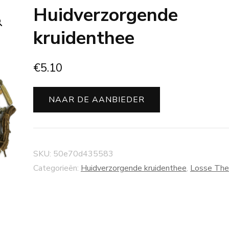
Huidverzorgende
kruidenthee
€
5.10
NAAR DE AANBIEDER
SKU:
50e70d435583
Categorieën:
Huidverzorgende kruidenthee
,
Losse Th