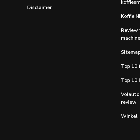
koffiesm
Disclaimer
Koffie 
Review 
machin
Sitema
Top 10 f
Top 10 
Volauto
review
Winkel