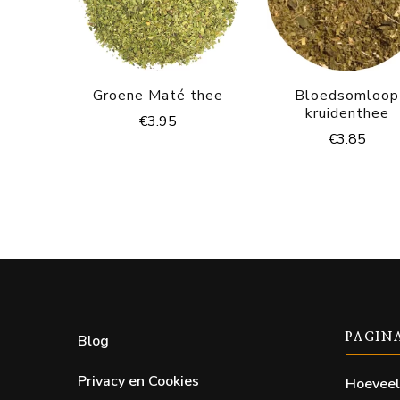
Groene Maté thee
Bloedsomloop
kruidenthee
€
3.95
€
3.85
Blog
PAGIN
Privacy en Cookies
Hoeveel