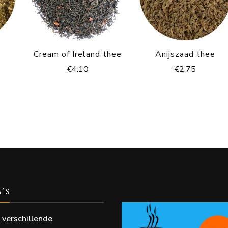
Cream of Ireland thee
Anijszaad thee
€
4.10
€
2.75
A’S
 verschillende