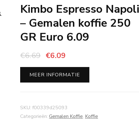
Kimbo Espresso Napol
– Gemalen koffie 250
GR Euro 6.09
Oorspronkelijke
Huidige
€
6.69
€
6.09
prijs
prijs
was:
is:
MEER INFORMATIE
€6.69.
€6.09.
SKU:
f00339d25093
Categorieën:
Gemalen Koffie
,
Koffie