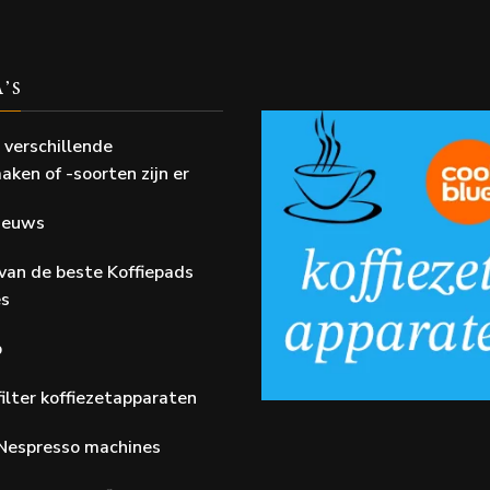
A’S
 verschillende
aken of -soorten zijn er
Nieuws
van de beste Koffiepads
es
p
ilter koffiezetapparaten
Nespresso machines