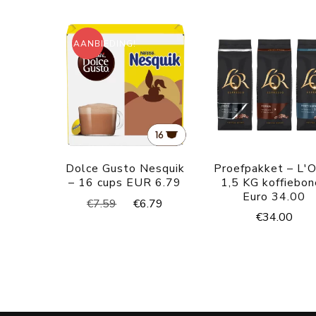
AANBIEDING!
Dolce Gusto Nesquik
Proefpakket – L'
– 16 cups EUR 6.79
1,5 KG koffiebo
Euro 34.00
Oorspronkelijke
Huidige
€
7.59
€
6.79
€
34.00
prijs
prijs
was:
is:
€7.59.
€6.79.