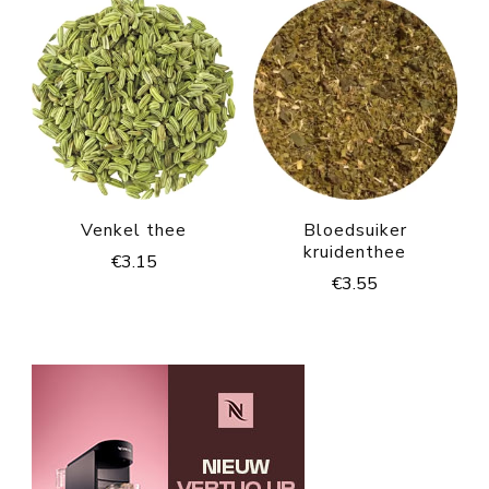
Venkel thee
Bloedsuiker
kruidenthee
€
3.15
€
3.55