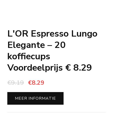
L'OR Espresso Lungo
Elegante – 20
koffiecups
Voordeelprijs € 8.29
Oorspronkelijke
Huidige
€
9.19
€
8.29
prijs
prijs
was:
is:
MEER INFORMATIE
€9.19.
€8.29.