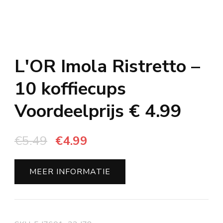
L'OR Imola Ristretto –
10 koffiecups
Voordeelprijs € 4.99
Oorspronkelijke
Huidige
€
5.49
€
4.99
prijs
prijs
was:
is:
MEER INFORMATIE
€5.49.
€4.99.