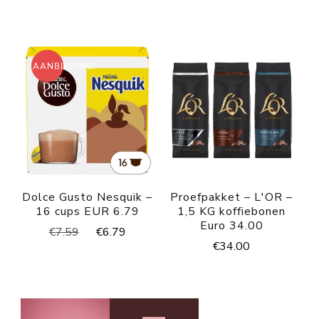
AANBIEDING!
Dolce Gusto Nesquik –
Proefpakket – L'OR –
16 cups EUR 6.79
1,5 KG koffiebonen
Euro 34.00
Oorspronkelijke
Huidige
€
7.59
€
6.79
€
34.00
prijs
prijs
was:
is:
€7.59.
€6.79.