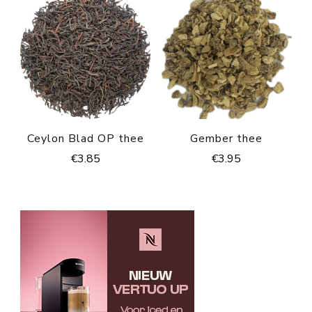
Ceylon Blad OP thee
Gember thee
€
3.85
€
3.95