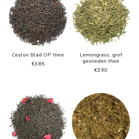
Ceylon Blad OP thee
Lemongrass, grof
gesneden thee
€
3.85
€
3.90