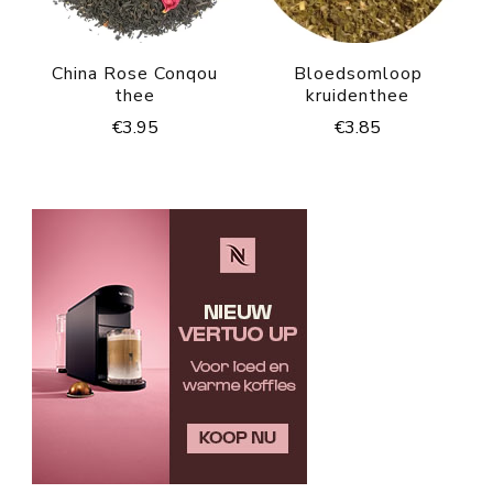
China Rose Conqou
Bloedsomloop
thee
kruidenthee
€
3.95
€
3.85